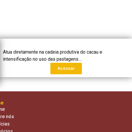
Atua diretamente na cadeia produtiva do cacau e
intensificação no uso das pastagens....
Acessar
se
me
re nós
ícias
ócios